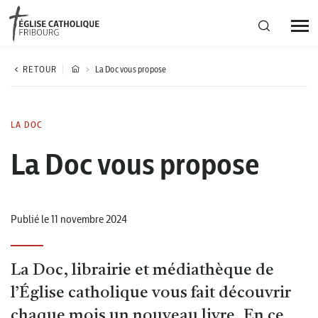
Région diocésaine
RETOUR
La Doc vous propose
Actualités
LA DOC
La Doc vous propose
Agenda
Corporation cantonale
Publié le 11 novembre 2024
La Doc, librairie et médiathèque de
l’Église catholique vous fait découvrir
chaque mois un nouveau livre. En ce