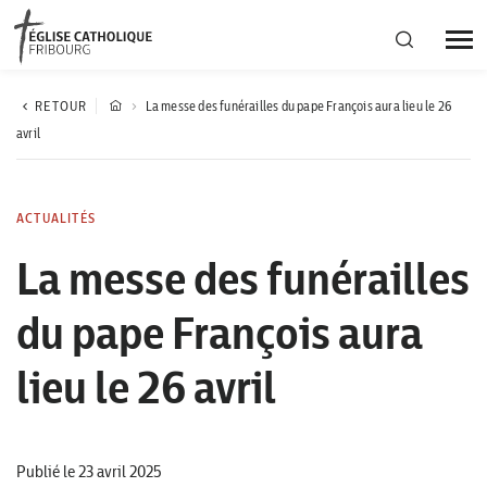
Région diocésaine
RETOUR
La messe des funérailles du pape François aura lieu le 26
avril
Actualités
ACTUALITÉS
Agenda
La messe des funérailles
du pape François aura
Corporation cantonale
lieu le 26 avril
Publié le 23 avril 2025