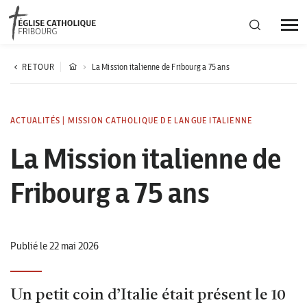
Région diocésaine
RETOUR
La Mission italienne de Fribourg a 75 ans
Actualités
ACTUALITÉS
|
MISSION CATHOLIQUE DE LANGUE ITALIENNE
La Mission italienne de
Agenda
Fribourg a 75 ans
Corporation cantonale
Publié le 22 mai 2026
Un petit coin d’Italie était présent le 10