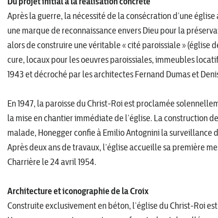
Du projet initial à la réalisation concrète
Après la guerre, la nécessité de la consécration d’une église a
une marque de reconnaissance envers Dieu pour la préservatio
alors de construire une véritable « cité paroissiale » (églis
cure, locaux pour les oeuvres paroissiales, immeubles locati
1943 et décroché par les architectes Fernand Dumas et Deni
En 1947, la paroisse du Christ-Roi est proclamée solennelle
la mise en chantier immédiate de l’église. La construction de
malade, Honegger confie à Emilio Antognini la surveillance 
Après deux ans de travaux, l’église accueille sa première me
Charrière le 24 avril 1954.
Architecture et iconographie de la Croix
Construite exclusivement en béton, l’église du Christ-Roi es