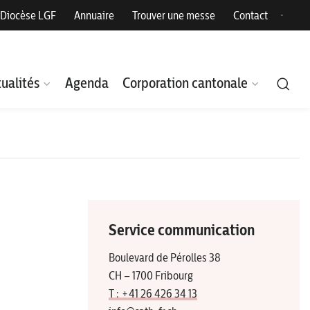
Diocèse LGF
Annuaire
Trouver une messe
Contact
ualités
Agenda
Corporation cantonale
Service communication
Boulevard de Pérolles 38
CH – 1700 Fribourg
T : +41 26 426 34 13