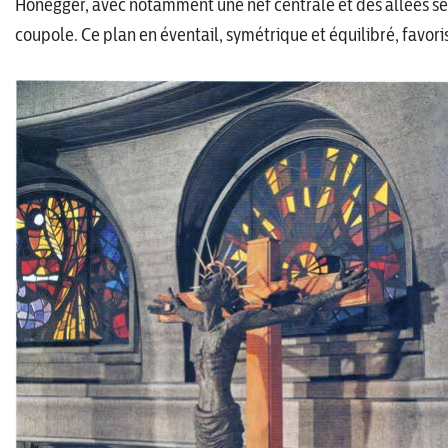
Honegger, avec notamment une nef centrale et des allées se
coupole. Ce plan en éventail, symétrique et équilibré, favori