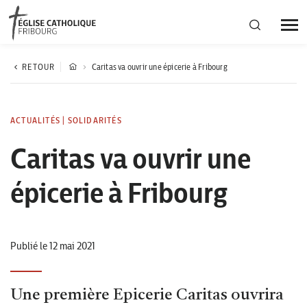
Région diocésaine
RETOUR
Caritas va ouvrir une épicerie à Fribourg
Actualités
ACTUALITÉS
|
SOLIDARITÉS
Caritas va ouvrir une
Agenda
épicerie à Fribourg
Corporation cantonale
Publié le 12 mai 2021
Une première Epicerie Caritas ouvrira