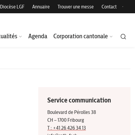
Diocèse LGF
Annuaire
Trouver une messe
Contact
ualités
Agenda
Corporation cantonale
Service communication
Boulevard de Pérolles 38
CH – 1700 Fribourg
T : +41 26 426 34 13