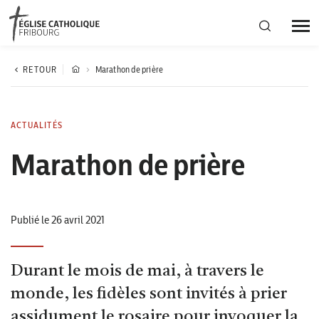
Région diocésaine
RETOUR
Marathon de prière
Actualités
ACTUALITÉS
Marathon de prière
Agenda
Corporation cantonale
Publié le 26 avril 2021
Durant le mois de mai, à travers le
monde, les fidèles sont invités à prier
assidument le rosaire pour invoquer la