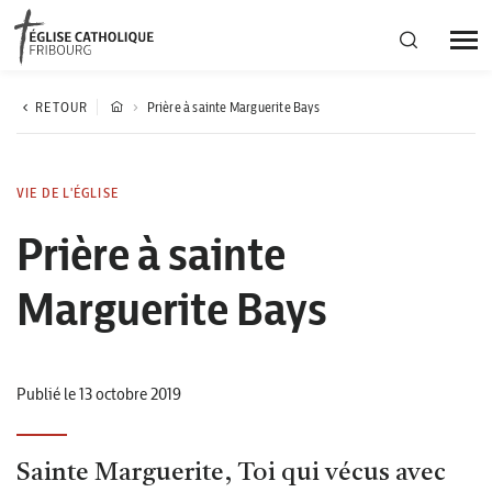
Région diocésaine
RETOUR
Prière à sainte Marguerite Bays
Actualités
VIE DE L'ÉGLISE
Prière à sainte
Agenda
Marguerite Bays
Corporation cantonale
Publié le 13 octobre 2019
Sainte Marguerite, Toi qui vécus avec