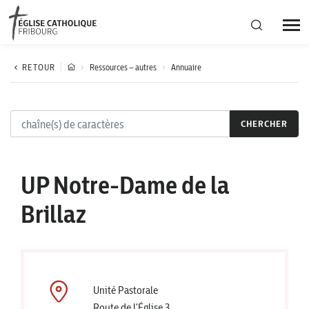
Région diocésaine
RETOUR
Ressources – autres
Annuaire
Actualités
CHERCHER
Agenda
UP Notre-Dame de la
Corporation cantonale
Brillaz
Unité Pastorale
Route de l'Église 3