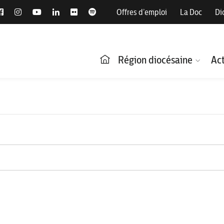
Offres d’emploi
La Doc
Di
Région diocésaine
Act