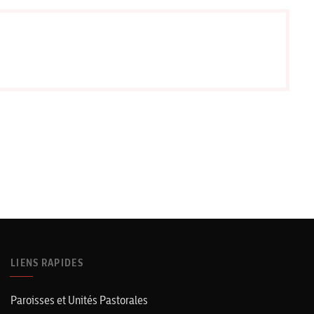
LIENS RAPIDES
Paroisses et Unités Pastorales