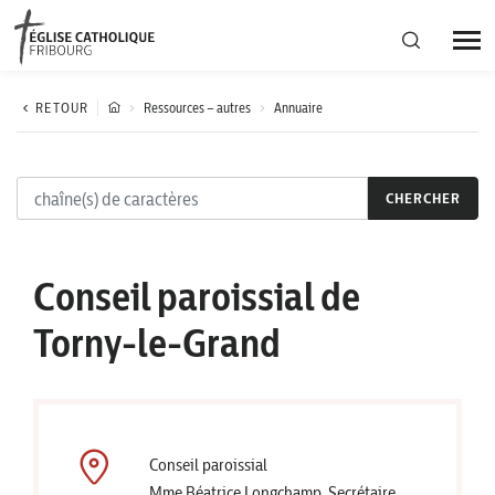
Région diocésaine
RETOUR
Ressources – autres
Annuaire
Actualités
CHERCHER
Agenda
Conseil paroissial de
Corporation cantonale
Torny-le-Grand
Conseil paroissial
Mme Béatrice Longchamp, Secrétaire