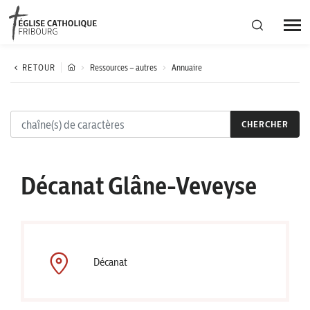
Région diocésaine
RETOUR
Ressources – autres
Annuaire
Actualités
CHERCHER
Agenda
Décanat Glâne-Veveyse
Corporation cantonale
Décanat