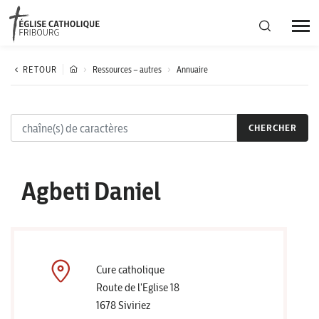
Région diocésaine
RETOUR
Ressources – autres
Annuaire
Actualités
CHERCHER
Agenda
Agbeti Daniel
Corporation cantonale
Cure catholique
Route de l'Eglise 18
1678 Siviriez