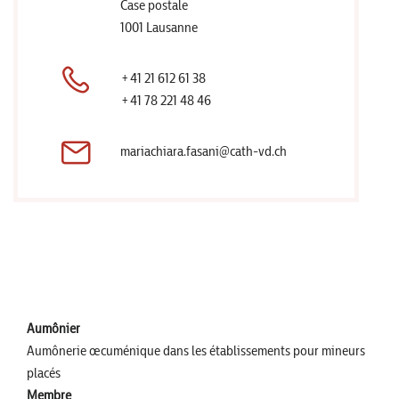
Case postale
1001 Lausanne
+41 21 612 61 38
+41 78 221 48 46
mariachiara.fasani@cath-vd.ch
Aumônier
Aumônerie œcuménique dans les établissements pour mineurs
placés
Membre