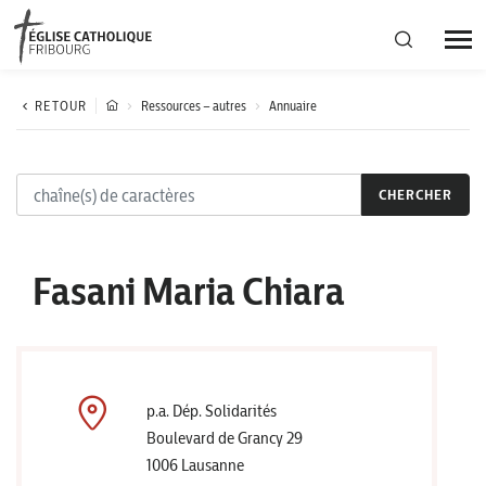
Région diocésaine
RETOUR
Ressources – autres
Annuaire
Actualités
CHERCHER
Agenda
Fasani Maria Chiara
Corporation cantonale
p.a. Dép. Solidarités
Boulevard de Grancy 29
1006 Lausanne