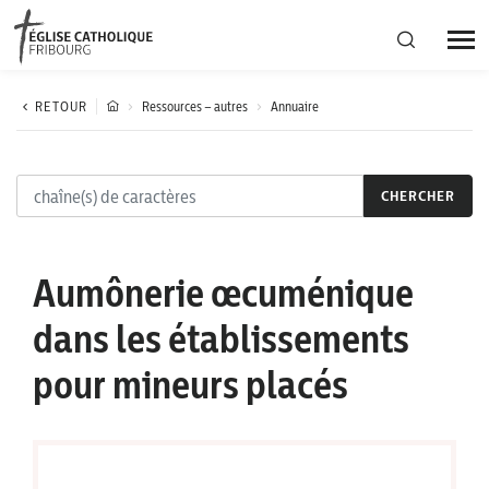
Région diocésaine
RETOUR
Ressources – autres
Annuaire
Actualités
CHERCHER
Agenda
Aumônerie œcuménique
Corporation cantonale
dans les établissements
pour mineurs placés