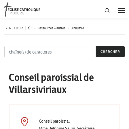
Région diocésaine
RETOUR
Ressources – autres
Annuaire
Actualités
CHERCHER
Agenda
Conseil paroissial de
Corporation cantonale
Villarsiviriaux
Conseil paroissial
Mme Delphine Sallin, Secrétaire