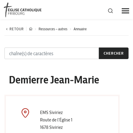
Région diocésaine
RETOUR
Ressources – autres
Annuaire
Actualités
CHERCHER
Agenda
Demierre Jean-Marie
Corporation cantonale
EMS Siviriez
Route de l'Église 1
1678 Siviriez