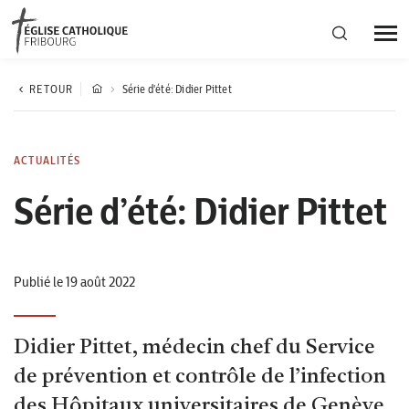
Région diocésaine
RETOUR
Série d'été: Didier Pittet
Actualités
ACTUALITÉS
Série d’été: Didier Pittet
Agenda
Corporation cantonale
Publié le 19 août 2022
Didier Pittet, médecin chef du Service
de prévention et contrôle de l’infection
des Hôpitaux universitaires de Genève,