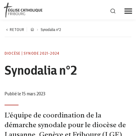
Région diocésaine
RETOUR
Synodalia n°2
Actualités
DIOCÈSE
|
SYNODE 2021-2024
Synodalia n°2
Agenda
Corporation cantonale
Publié le 15 mars 2023
L’équipe de coordination de la
démarche synodale pour le diocèse de
Lausanne, Genève et Fribourg (LGF)