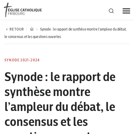
Région diocésaine
RETOUR
Synode : le rapport de synthèse montre l'ampleur du débat,
le consensus et les questions ouvertes
Actualités
SYNODE 2021-2024
Agenda
Synode : le rapport de
synthèse montre
Corporation cantonale
l’ampleur du débat, le
consensus et les