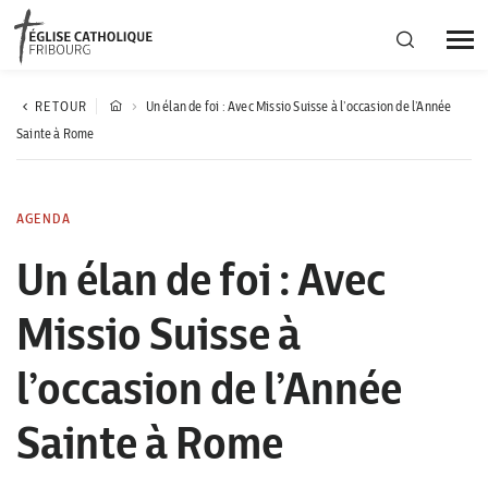
Région diocésaine
RETOUR
Un élan de foi : Avec Missio Suisse à l’occasion de l’Année
Sainte à Rome
Actualités
AGENDA
Agenda
Un élan de foi : Avec
Missio Suisse à
Corporation cantonale
l’occasion de l’Année
Sainte à Rome