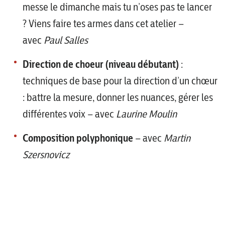
messe le dimanche mais tu n’oses pas te lancer
? Viens faire tes armes dans cet atelier –
avec
Paul Salles
Direction de choeur (niveau débutant)
:
techniques de base pour la direction d’un chœur
: battre la mesure, donner les nuances, gérer les
différentes voix – avec
Laurine Moulin
Composition polyphonique
– avec
Martin
Szersnovicz
Technique vocale
Choeur d’hommes
: exercices pratiques pour
: Tantum Ergo corse –