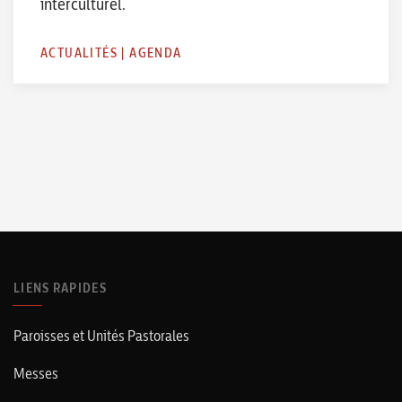
interculturel.
ACTUALITÉS
|
AGENDA
LIENS RAPIDES
Paroisses et Unités Pastorales
Messes