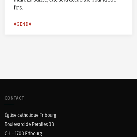
fois.
AGENDA
CONTACT
Église catholique Fribourg
Boulevard de Pérolles 38
CH – 1700 Fribourg