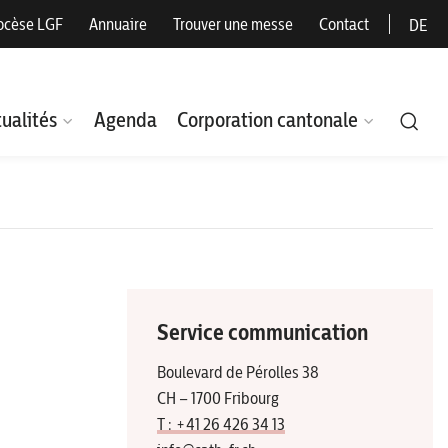
ocèse LGF
Annuaire
Trouver une messe
Contact
DE
ualités
Agenda
Corporation cantonale
Service communication
Boulevard de Pérolles 38
CH – 1700 Fribourg
T : +41 26 426 34 13