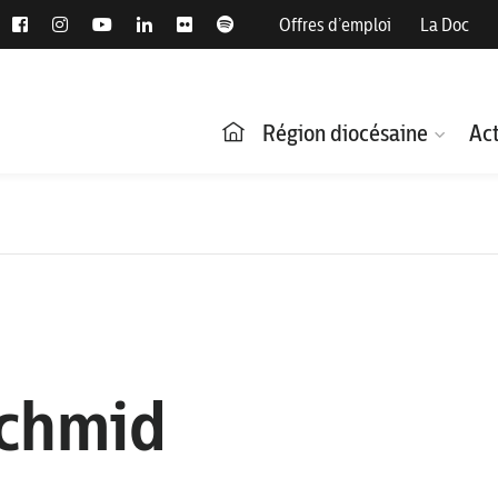
Offres d’emploi
La Doc
Région diocésaine
Act
Schmid