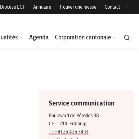
Diocèse LGF
Annuaire
Trouver une messe
Contact
ualités
Agenda
Corporation cantonale
Service communication
Boulevard de Pérolles 38
CH – 1700 Fribourg
T : +41 26 426 34 13