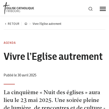
Région diocésaine
RETOUR
Vivre l'Eglise autrement
Actualités
AGENDA
Vivre l’Eglise autrement
Agenda
Corporation cantonale
Publié le 30 avril 2025
La cinquième « Nuit des églises » aura
lieu le 23 mai 2025. Une soirée pleine
de lumière, de rencontres et de culture -