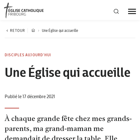
Région diocésaine
RETOUR
Une Église qui accueille
Actualités
DISCIPLES AUJOURD'HUI
Une Église qui accueille
Agenda
Corporation cantonale
Publié le 17 décembre 2021
À chaque grande fête chez mes grands-
parents, ma grand-maman me
demandait de dresser la table. Elle