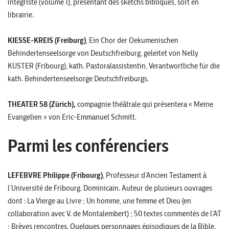
intégriste (volume 1), présentant des sketchs bibliques, sort en
librairie.
KIESSE-KREIS (Freiburg)
, Ein Chor der Oekumenischen
Behindertenseelsorge von Deutschfreiburg, geleitet von Nelly
KUSTER (Fribourg), kath. Pastoralassistentin, Verantwortliche für die
kath. Behindertenseelsorge Deutschfreiburgs.
THEATER 58 (Zürich),
compagnie théâtrale qui présentera « Meine
Evangelien » von Eric-Emmanuel Schmitt.
Parmi les conférenciers
LEFEBVRE Philippe (Fribourg)
, Professeur d’Ancien Testament à
l’Université de Fribourg. Dominicain. Auteur de plusieurs ouvrages
dont : La Vierge au Livre ; Un homme, une femme et Dieu (en
collaboration avec V. de Montalembert) ; 50 textes commentés de l’AT
; Brèves rencontres. Quelques personnages épisodiques de la Bible.