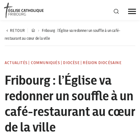
Région diocésaine
RETOUR
Fribourg : l’Église va redonner un souffle à un café-
restaurant au cœur de la ville
Actualités
ACTUALITÉS
|
COMMUNIQUÉS
|
DIOCÈSE
|
RÉGION DIOCÉSAINE
Agenda
Fribourg : l’Église va
redonner un souffle à un
Corporation cantonale
café-restaurant au cœur
de la ville