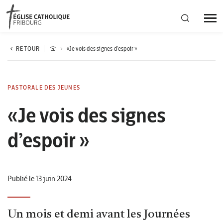
Région diocésaine
RETOUR
«Je vois des signes d’espoir »
Actualités
PASTORALE DES JEUNES
«Je vois des signes
Agenda
d’espoir »
Corporation cantonale
Publié le 13 juin 2024
Un mois et demi avant les Journées