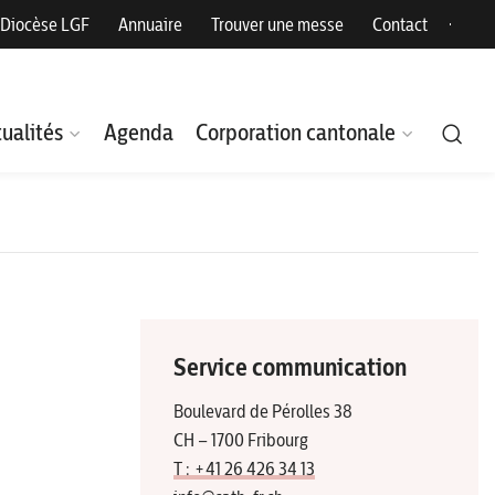
Diocèse LGF
Annuaire
Trouver une messe
Contact
ualités
Agenda
Corporation cantonale
Service communication
Boulevard de Pérolles 38
CH – 1700 Fribourg
T : +41 26 426 34 13