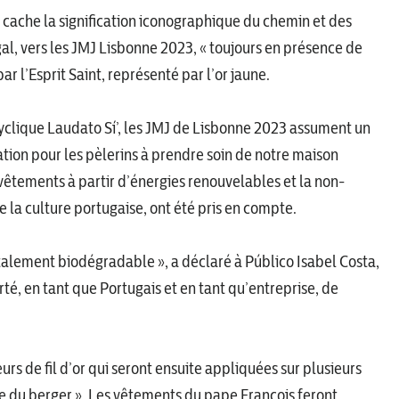
 cache la signification iconographique du chemin et des
gal, vers les JMJ Lisbonne 2023, « toujours en présence de
r l’Esprit Saint, représenté par l’or jaune.
yclique Laudato Sí’, les JMJ de Lisbonne 2023 assument un
tion pour les pèlerins à prendre soin de notre maison
vêtements à partir d’énergies renouvelables et la non-
e la culture portugaise, ont été pris en compte.
totalement biodégradable », a déclaré à Público Isabel Costa,
rté, en tant que Portugais et en tant qu’entreprise, de
eurs de fil d’or qui seront ensuite appliquées sur plusieurs
e du berger ». Les vêtements du pape François feront