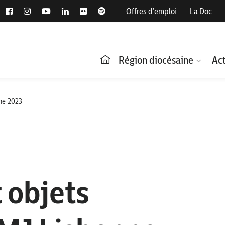
Offres d’emploi
La Doc
Région diocésaine
Act
nne 2023
 objets