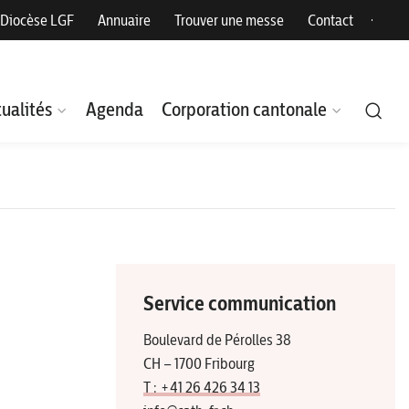
Diocèse LGF
Annuaire
Trouver une messe
Contact
ualités
Agenda
Corporation cantonale
Service communication
Boulevard de Pérolles 38
CH – 1700 Fribourg
T : +41 26 426 34 13