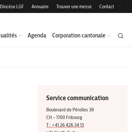
Diocèse LGF
Annuaire
Trouver une messe
Contact
ualités
Agenda
Corporation cantonale
Service communication
Boulevard de Pérolles 38
CH – 1700 Fribourg
T : +41 26 426 34 13