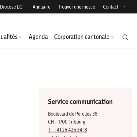
Diocèse LGF
Annuaire
Trouver une messe
Contact
ualités
Agenda
Corporation cantonale
Service communication
Boulevard de Pérolles 38
CH – 1700 Fribourg
T : +41 26 426 34 13