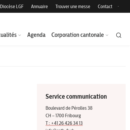
Diocèse LGF
Annuaire
Trouver une messe
Contact
ualités
Agenda
Corporation cantonale
Service communication
Boulevard de Pérolles 38
CH – 1700 Fribourg
T : +41 26 426 34 13