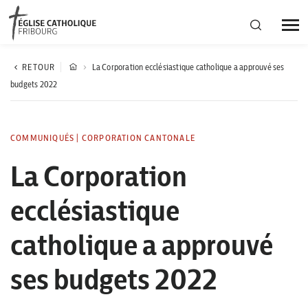
Région diocésaine
RETOUR
La Corporation ecclésiastique catholique a approuvé ses
budgets 2022
Actualités
COMMUNIQUÉS
|
CORPORATION CANTONALE
Agenda
La Corporation
ecclésiastique
Corporation cantonale
catholique a approuvé
ses budgets 2022