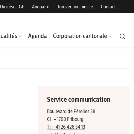
Diocèse LGF
Annuaire
Trouver une messe
Contact
ualités
Agenda
Corporation cantonale
Service communication
Boulevard de Pérolles 38
CH – 1700 Fribourg
T : +41 26 426 34 13