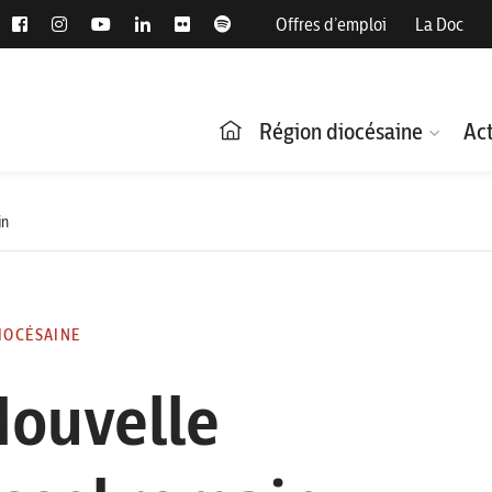
Offres d’emploi
La Doc
Région diocésaine
Act
in
IOCÉSAINE
Nouvelle