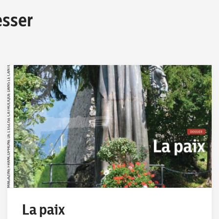
esser
La paix