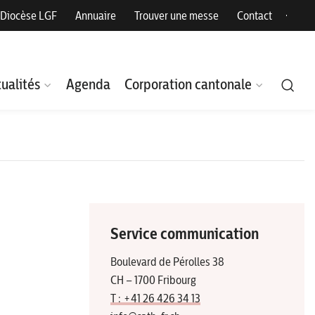
Diocèse LGF
Annuaire
Trouver une messe
Contact
ualités
Agenda
Corporation cantonale
Service communication
Boulevard de Pérolles 38
CH – 1700 Fribourg
T : +41 26 426 34 13