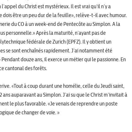
’appel du Christ est mystérieux. Il est vrai qu’il n’y a
e dois être un peu dur de la feuille», relève-t-il avec humour.
mônerie du CO à un week-end de Pentecôte au Simplon. A la
plus personnelle.» Après la maturité, n’ayant pas de
olytechnique fédérale de Zurich (EPFZ). Il y obtient un
stes se sont enchaînés rapidement. J’ai notamment été
 » Pendant douze ans, il exerce un métier qui le passionne. En
ice cantonal des forêts.
erive. «Tout à coup durant une homélie, celle du Jeudi saint,
ans auparavant au Simplon. J’ai su que le Christ m’invitait à
oment le plus favorable. «Je venais de reprendre un poste
logique de changer de voie. »