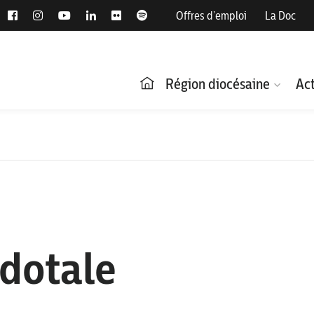
Offres d’emploi
La Doc
Région diocésaine
Act
rdotale