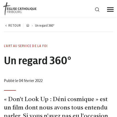
Région diocésaine
RETOUR
Un regard 360°
Actualités
L'ART AU SERVICE DE LA FOI
Un regard 360°
Agenda
Corporation cantonale
Publié le 04 février 2022
« Don't Look Up : Déni cosmique » est
un film dont nous avons tous entendu
parler. Si vous n'avez pas eu l'occasion