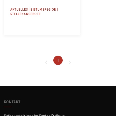
AKTUELLES | BISTUMSREGION |
STELLENANGEBOTE
1
KONTAKT
Katholische Kirche im Kanton Freiburg