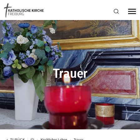
Bistumsregion Deutschfreiburg
Fachstellen
Trauer
Kirchliches Leben
Kantonale Körperschaft
Aktuelles
ZURÜCK
Kirchliches Leben
Trauer