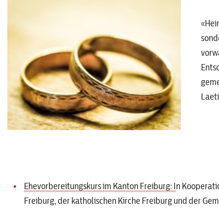
«Heir
sonde
vorwä
Ents
geme
Laetit
Ehevorbereitungskurs im Kanton Freiburg: I
n Kooperati
Freiburg, der katholischen Kirche Freiburg und der Ge