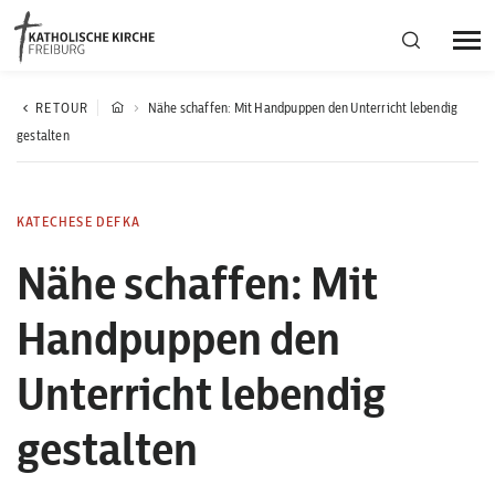
Bistumsregion Deutschfreiburg
RETOUR
Nähe schaffen: Mit Handpuppen den Unterricht lebendig
gestalten
Fachstellen
KATECHESE DEFKA
Kirchliches Leben
Nähe schaffen: Mit
Handpuppen den
Kantonale Körperschaft
Unterricht lebendig
Aktuelles
gestalten