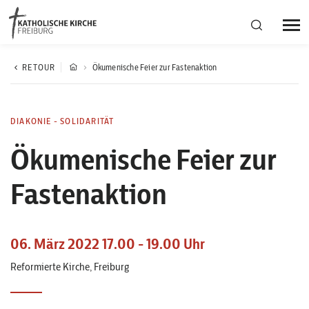
Bistumsregion Deutschfreiburg
RETOUR
Ökumenische Feier zur Fastenaktion
Fachstellen
DIAKONIE - SOLIDARITÄT
Ökumenische Feier zur
Kirchliches Leben
Fastenaktion
Kantonale Körperschaft
06. März 2022 17.00 - 19.00 Uhr
Aktuelles
Reformierte Kirche, Freiburg