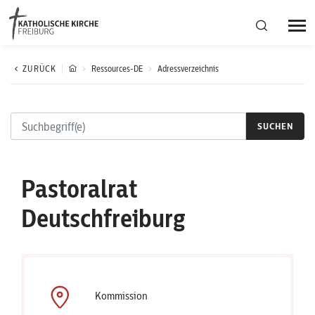
Bistumsregion Deutschfreiburg
ZURÜCK
Ressources-DE
Adressverzeichnis
Fachstellen
SUCHEN
Kirchliches Leben
Pastoralrat
Kantonale Körperschaft
Deutschfreiburg
Aktuelles
Kommission