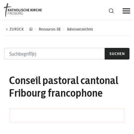
Bistumsregion Deutschfreiburg
ZURÜCK
Ressources-DE
Adressverzeichnis
Fachstellen
SUCHEN
Kirchliches Leben
Conseil pastoral cantonal
Kantonale Körperschaft
Fribourg francophone
Aktuelles