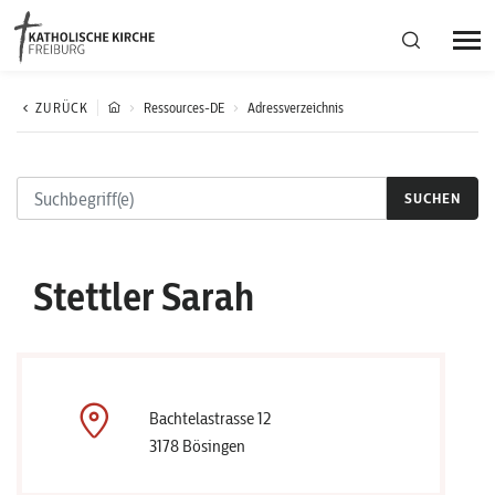
Bistumsregion Deutschfreiburg
ZURÜCK
Ressources-DE
Adressverzeichnis
Fachstellen
SUCHEN
Kirchliches Leben
Stettler Sarah
Kantonale Körperschaft
Aktuelles
Bachtelastrasse 12
3178 Bösingen