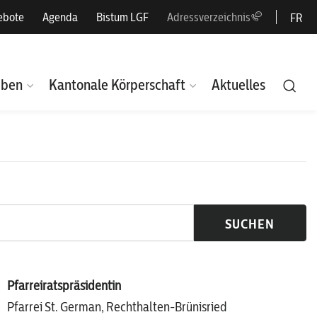
ebote
Agenda
Bistum LGF
Adressverzeichnis
FR
eben
Kantonale Körperschaft
Aktuelles
SUCHEN
Pfarreiratspräsidentin
Pfarrei St. German, Rechthalten-Brünisried