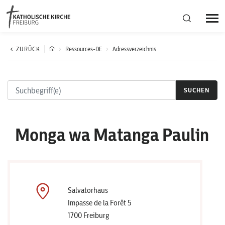
Bistumsregion Deutschfreiburg
ZURÜCK
Ressources-DE
Adressverzeichnis
Fachstellen
SUCHEN
Kirchliches Leben
Monga wa Matanga Paulin
Kantonale Körperschaft
Aktuelles
Salvatorhaus
Impasse de la Forêt 5
1700 Freiburg