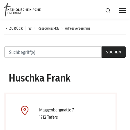
Bistumsregion Deutschfreiburg
ZURÜCK
Ressources-DE
Adressverzeichnis
Fachstellen
SUCHEN
Kirchliches Leben
Huschka Frank
Kantonale Körperschaft
Aktuelles
Maggenbergmatte 7
1712 Tafers