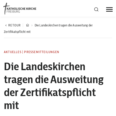
Bistumsregion Deutschfreiburg
RETOUR
Die Landeskirchen tragen die Ausweitung der
Zertifikatspflicht mit
Fachstellen
AKTUELLES
|
PRESSEMITTEILUNGEN
Kirchliches Leben
Die Landeskirchen
tragen die Ausweitung
Kantonale Körperschaft
der Zertifikatspflicht
Aktuelles
mit